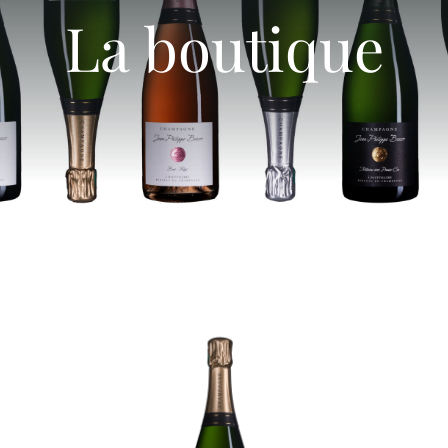
Notre Vignoble
La boutique
Nos Champagnes
Actualités
Boutique
Nous rendre visite