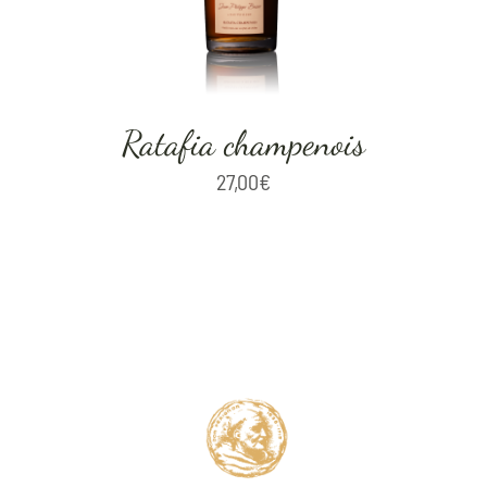
Ratafia champenois
27,00
€