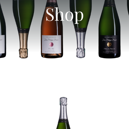
Our Vineyard
Shop
Our Champagnes
Blog
Shop
Visit us