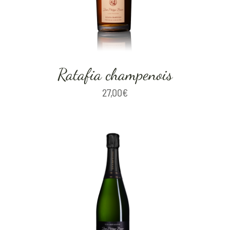
Ratafia champenois
27,00
€